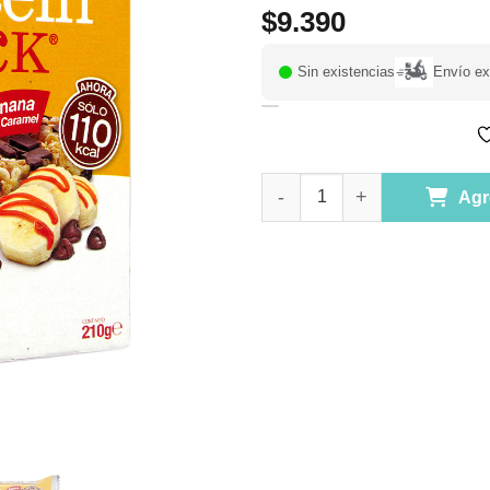
$
9.390
Sin existencias
Envío ex
Pack 5 Barras de Proteina Ban
Agr