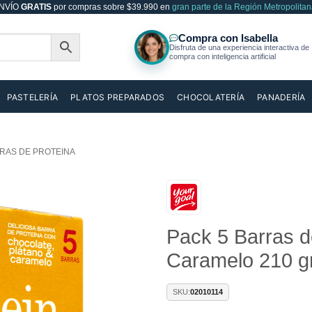
NVÍO
GRATIS
por compras sobre $39.990 en
gran parte de la Región Metropolitan
PASTELERÍA
PLATOS PREPARADOS
CHOCOLATERÍA
PANADERÍA
RAS DE PROTEINA
Añadir
Pack 5 Barras d
a la
lista de
Caramelo 210 g
deseos
SKU:
02010114