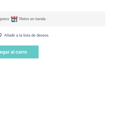
press
Retiro en tienda
Añadir a la lista de deseos
ana Chips y Caramelo 210 gr Marca Your Goal cantidad
egar al carro