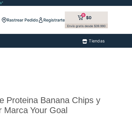
a*
0
$0
Rastrear Pedido
Registrarte
Envío gratis desde $39.990
Tiendas
e Proteina Banana Chips y
r Marca Your Goal