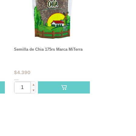
Semilla de Chia 175rs Marca MiTerra
$
4.390
▲
▼