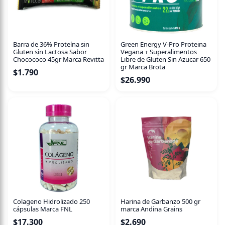
La Proteína ISO WIN de Winkler Nutrition corresponde a
una proteína aislada, esto quiere decir que es una
proteína libre de excipientes lo que le entrega una pureza
Barra de 36% Proteína sin
Green Energy V-Pro Proteina
del 90 %.
Gluten sin Lactosa Sabor
Vegana + Superalimentos
Chocococo 45gr Marca Revitta
Libre de Gluten Sin Azucar 650
Además, es hidrolizada, esto quiere decir que se hidroliza
gr Marca Brota
$
1.790
la proteína a su tamaño molecular mas pequeño para
$
26.990
tener una mejor absorción a nivel gastrointestinal.
Colageno Hidrolizado 250
Harina de Garbanzo 500 gr
cápsulas Marca FNL
marca Andina Grains
$
17.300
$
2.690