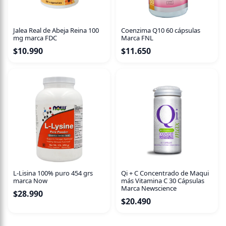
persona activa y necesita un impulso extra para completar
brillantemente sus tareas diarias, un atleta que va al
gimnasio o al campo deportivo después de un día
Jalea Real de Abeja Reina 100
Coenzima Q10 60 cápsulas
completo de trabajo o un deportista profesional que busca
mg marca FDC
Marca FNL
esa ventaja extra, este es el producto adecuado para tí!
$
10.990
$
11.650
L-Lisina 100% puro 454 grs
Qi + C Concentrado de Maqui
marca Now
más Vitamina C 30 Cápsulas
Marca Newscience
$
28.990
$
20.490