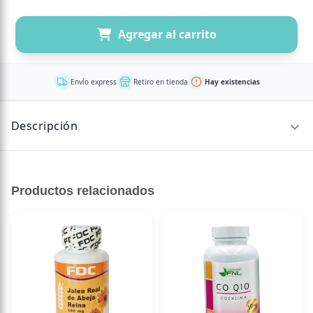
Agregar al carrito
Envío express
Retiro en tienda
Hay existencias
Descripción
GUARANA KICK 2000 MG 80 ML – QNT MOVE
Productos relacionados
Fórmula súper concentrada de cafeína/guaraná.
Mayor energía y concentración.
Azúcar cero.
QNT GUARANA KICK es un complemento alimenticio sin
azúcar y con alto contenido en cafeína y guaraná, que
puede ayudar a todas las personas activas a superar con
éxito los retos de la vida cotidiana. Si usted es una