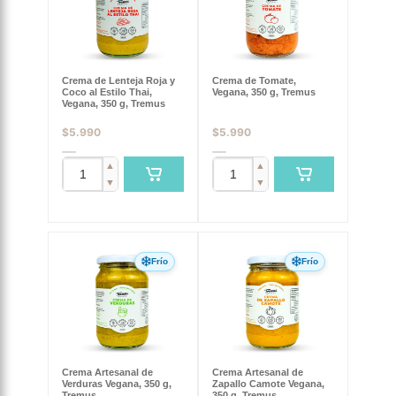
Crema de Lenteja Roja y
Crema de Tomate,
Coco al Estilo Thai,
Vegana, 350 g, Tremus
Vegana, 350 g, Tremus
$
5.990
$
5.990
▲
▲
▼
▼
Frío
Frío
Crema Artesanal de
Crema Artesanal de
Verduras Vegana, 350 g,
Zapallo Camote Vegana,
Tremus
350 g, Tremus