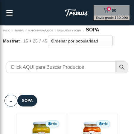
Saltar
0
$0
al
contenido
Envío gratis $39.990
SOPA
INICIO
/
TIENDA
/
PLATOS PREPARADOS
/
ENSALADAS Y SOPAS
/
Mostrar:
15
/
25
/
45
←
SOPA
Frío
Frío