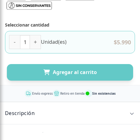
Seleccionar cantidad
(D) Adorada Frambuesa Red Velvet. sin Azúcar. Keto Indiv
$
5.990
Unidad(es)
Agregar al carrito
Envío express
Retiro en tienda
Sin existencias
Descripción
Descubre el auténtico sabor de un Red Velvet reinventado