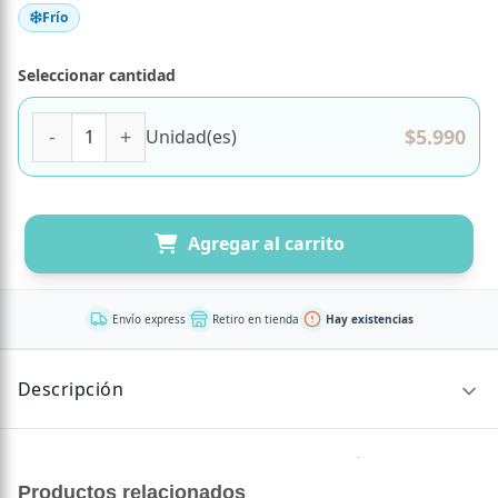
Frío
Seleccionar cantidad
Dulce Abejita Miel, Sin Azúcar Añadida, 100 g, Tremus cant
$
5.990
Unidad(es)
Agregar al carrito
Envío express
Retiro en tienda
Hay existencias
Descripción
La
Dulce Abejita Miel Tremus
es una creación artesanal
que rinde homenaje al sabor natural y reconfortante de la
Productos relacionados