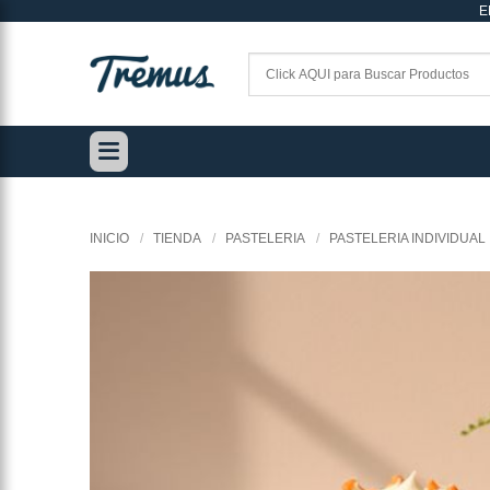
E
Saltar
al
contenido
INICIO
/
TIENDA
/
PASTELERIA
/
PASTELERIA INDIVIDUAL