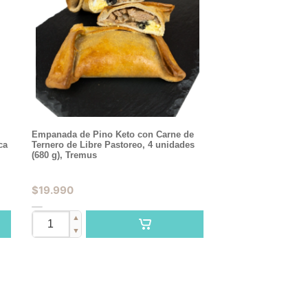
Empanada de Pino Keto con Carne de
ca
Ternero de Libre Pastoreo, 4 unidades
(680 g), Tremus
$
19.990
▲
▼