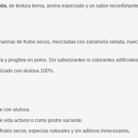
ida
, de textura tierna, aroma especiado y un sabor reconfortant
arinas de frutos secos, mezcladas con zanahoria rallada, nuece
 jengibre en polvo. Sin saborizantes ni colorantes artificiale
ulzado con alulosa 100%.
 con alulosa.
de vida activos o como postre saciante.
rutos secos, especias naturales y sin aditivos innecesarios.