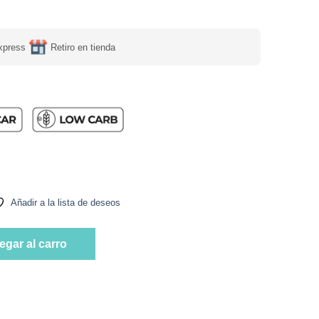
xpress
Retiro en tienda
Keto, Sin Azúcar Añadida, 130 g, Tremus cantidad
Añadir a la lista de deseos
Keto, Sin Azúcar Añadida, 130 g, Tremus cantidad
egar al carro