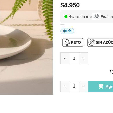
$
4.950
Hay existencias
Envío e
Frío
Mini Torta Naked Carrot Cake, 
Mini Torta Naked Carrot Cake, 
Agr