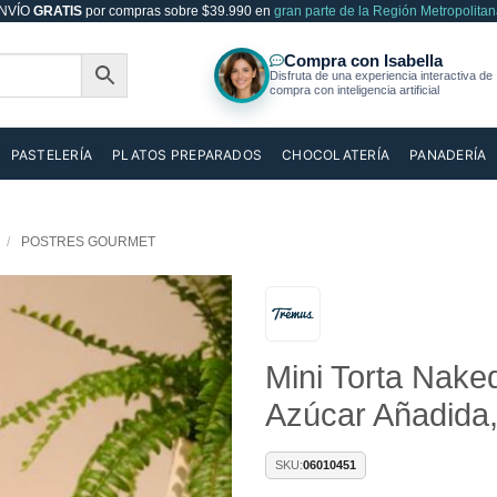
NVÍO
GRATIS
por compras sobre $39.990 en
gran parte de la Región Metropolitan
PASTELERÍA
PLATOS PREPARADOS
CHOCOLATERÍA
PANADERÍA
/
POSTRES GOURMET
Añadir
Mini Torta Nake
a la
lista de
Azúcar Añadida,
deseos
SKU:
06010451