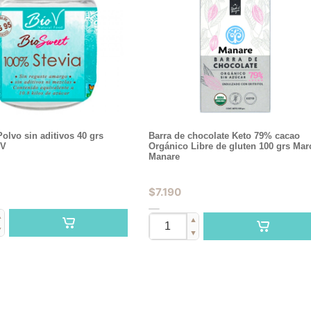
Polvo sin aditivos 40 grs
Barra de chocolate Keto 79% cacao
 V
Orgánico Libre de gluten 100 grs Mar
Manare
$
7.190
▲
▲
▼
▼