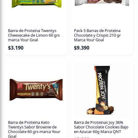
15 g de proteína
Cobertura de chocolate
Barra de Proteina Twentys
Pack 5 Barras de Proteina
Formato práctico, ideal para llevar a cualquier parte
Cheesecake de Limon 60 grs
Chocolate y Crispis 210 gr
Contribuye al desarrollo y recuperación muscular.
marca Your Goal
Marca Your Goal
$
3.190
$
9.390
Aporta energía sostenida para tu día. Ideal para dietas de
control de peso o como snack saludable. Sin azúcar
añadida ni sellos nutricionales. Apta para estilos de vida
activos y conscientes.
Barra de Proteina Keto
Barra de Proteinas Joy 36%
Twentys Sabor Brownie de
Sabor Chocolate Cookies Bajo
Chocolate 60 grs marca Your
en Azucar 60g Marca QNT
Goal