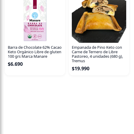
Base keto artesanal
.
Relleno cremoso:
con queso crema.
Pulpa natural de berries
Apto para…
Personas que siguen una
alimentación keto o baja en
Barra de Chocolate 62% Cacao
Empanada de Pino Keto con
carbohidratos
.
Keto Orgánico Libre de gluten
Carne de Ternero de Libre
Quienes buscan
postres sin azúcar añadida
, frescos y
100 grs Marca Manare
Pastoreo, 4 unidades (680 g),
Tremus
naturalmente frutales.
$
6.690
$
19.990
Naturalmente libre de gluten.
Sugerencias de consumo
Mantener congelado.
Descongelar antes de consumir.
Ideales como
postre individual o colación saludable
.
Acompañar con té o café suave para equilibrar su sabor a
frutos rojos.