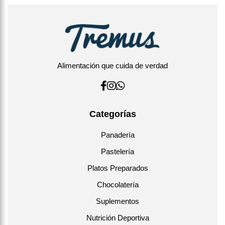
Mantener congelado.
Descongelar antes de consumir.
Ideales como postre individual o colación gourmet
saludable.
Alimentación que cuida de verdad
Acompañar con café o té suave para realzar su aroma
tropical.
Categorías
Panadería
Pastelería
Platos Preparados
Chocolatería
Suplementos
Nutrición Deportiva