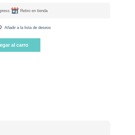
press
Retiro en tienda
Añadir a la lista de deseos
acao con crema sin Azucar añadida 210 grs Marca gullon cantida
egar al carro