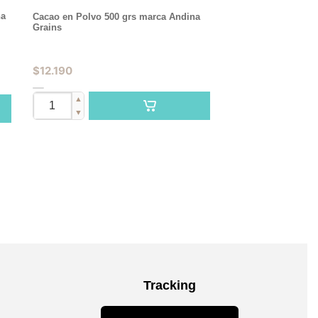
na
Cacao en Polvo 500 grs marca Andina
Grains
$
12.190
▲
▼
Tracking