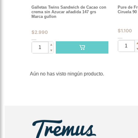
Galletas Twins Sandwich de Cacao con
Pure de F
crema sin Azucar añadida 147 grs
Ciruela 9
Marca gullon
$
1.100
$
2.990
▲
▼
Aún no has visto ningún producto.