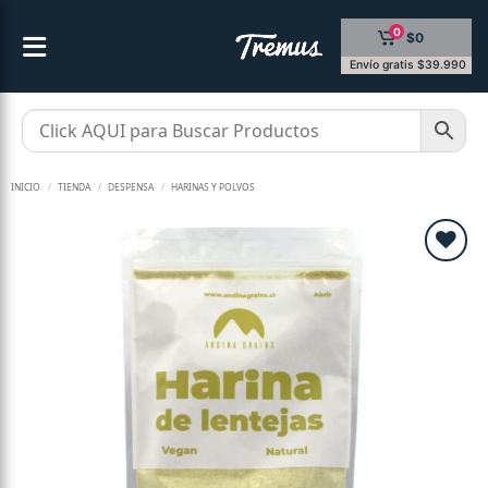
Saltar
0
$0
al
contenido
Envío gratis $39.990
INICIO
/
TIENDA
/
DESPENSA
/
HARINAS Y POLVOS
Añadir
a la
lista de
deseos