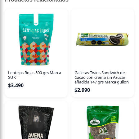
500 gr
Esta harina súper versátil tiene muchas proteínas y fibra.
Una gran alternativa para quienes evitan el gluten o los
granos, funciona tanto en recetas dulces como saladas.
Úselo en todo, desde panes planos, galletas saladas, hasta
empanizado para buñuelos y panqueques.
Lentejas Rojas 500 grs Marca
Galletas Twins Sandwich de
SUK
Cacao con crema sin Azucar
añadida 147 grs Marca gullon
$
3.490
$
2.990