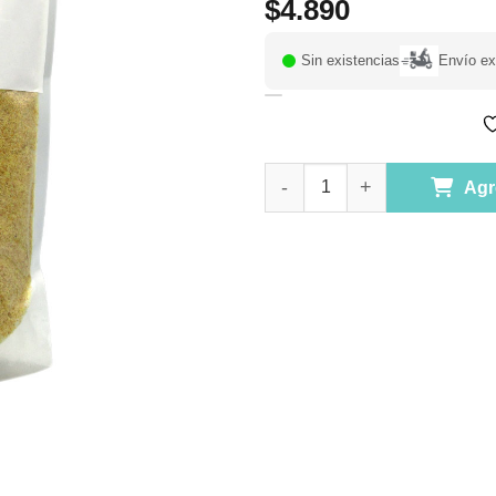
$
4.890
Sin existencias
Envío ex
(D)Harina de Linaza Dorada 50
Agr