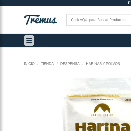
E
Saltar
al
contenido
INICIO
/
TIENDA
/
DESPENSA
/
HARINAS Y POLVOS