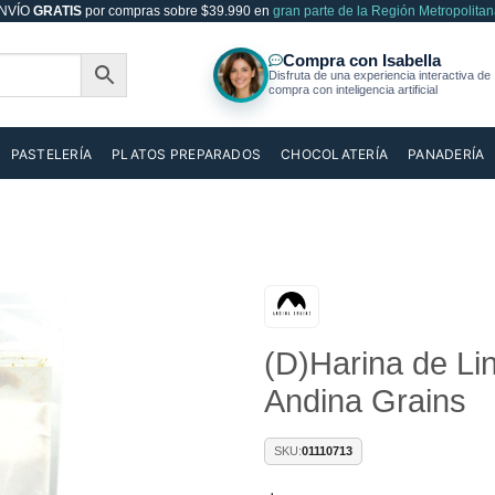
NVÍO
GRATIS
por compras sobre $39.990 en
gran parte de la Región Metropolitan
PASTELERÍA
PLATOS PREPARADOS
CHOCOLATERÍA
PANADERÍA
Añadir
(D)Harina de L
a la
lista de
Andina Grains
deseos
SKU:
01110713