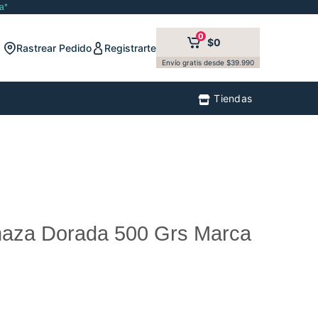
a*
0
$0
Rastrear Pedido
Registrarte
Envío gratis desde $39.990
Tiendas
inaza Dorada 500 Grs Marca