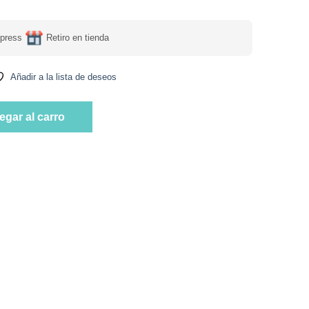
press
Retiro en tienda
Añadir a la lista de deseos
0 Grs Marca Andina Grains cantidad
egar al carro