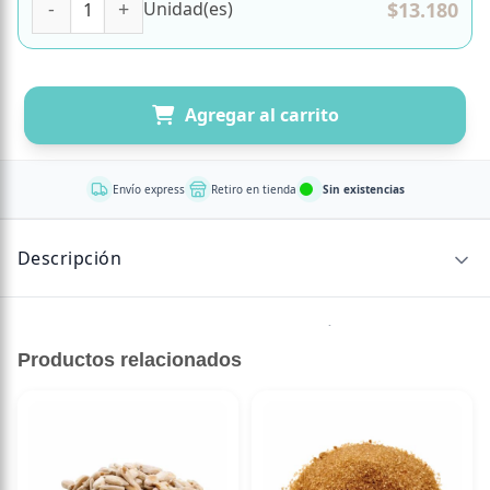
$
13.180
Unidad(es)
Agregar al carrito
Envío express
Retiro en tienda
Sin existencias
Descripción
Moneda de Chocolate 85% Cacao, sin Azúcar, Vegano, 250
gr, Granel Tremus es un producto sin azúcar, ideal para
Productos relacionados
quienes buscan una alimentación saludable sin renunciar
al sabor.
Perfecto para repostería o snacks funcionales.