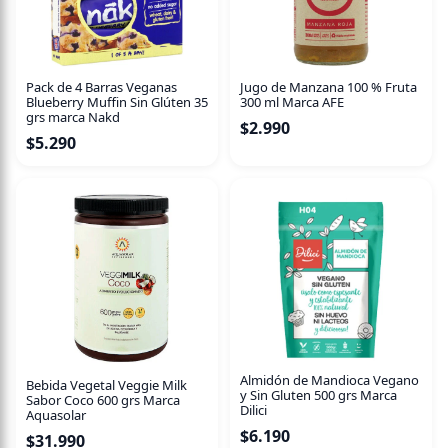
La mostaza a la antigua de Maille está hecho con semillas
enteras frescas. Esta mostaza se caracteriza por su textura
granulada y sabor fuerte. Perfecto en salsas o maridajes.
Pack de 4 Barras Veganas
Jugo de Manzana 100 % Fruta
Blueberry Muffin Sin Glúten 35
300 ml Marca AFE
Ingredientes
grs marca Nakd
$
2.990
$
5.290
Vinagre, Semilla de MOSTAZA, Agua, Sal, Vino blanco
(contiene SULFITOS), Azúcar, Aroma natural, Acidulante:
ácido lácticoSi tienes alguna duda sobre este producto, si
no sabes cual es la porción adecuada para ti, si tiene
contra indicaciones, etc. Escríbenos y nuestros
especialistas se pondrán en contacto contigo de forma
personalizada.[contact-form-7 id="4319"
Almidón de Mandioca Vegano
Bebida Vegetal Veggie Milk
y Sin Gluten 500 grs Marca
Sabor Coco 600 grs Marca
Dilici
Aquasolar
$
6.190
$
31.990