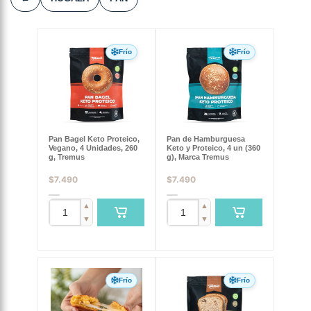
Frío
Frío
Pan Bagel Keto Proteico,
Pan de Hamburguesa
Vegano, 4 Unidades, 260
Keto y Proteico, 4 un (360
g, Tremus
g), Marca Tremus
$
7.490
$
7.490
▲
▲
▼
▼
Frío
Frío