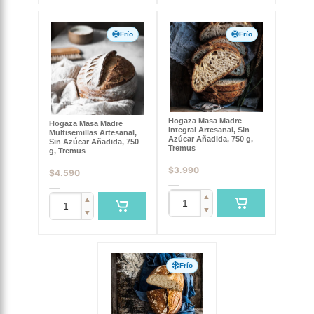
Frío
Frío
Hogaza Masa Madre
Hogaza Masa Madre
Integral Artesanal, Sin
Multisemillas Artesanal,
Azúcar Añadida, 750 g,
Sin Azúcar Añadida, 750
Tremus
g, Tremus
$
3.990
$
4.590
▲
▲
▼
▼
Frío