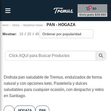
Saltar
0
$0
al
contenido
Envío gratis $39.990
PAN - HOGAZA
INICIO
/
TIENDA
/
PANADERIA Y MASAS
/
Mostrar:
15
/
25
/
45
Disfruta pan saludable de Tremus, endulzados de forma
natural y con opciones keto. Pastelería y dulces
saludables para cualquier ocasión, con despacho y retiro
en Santiago.
←
HOGAZA
PAN