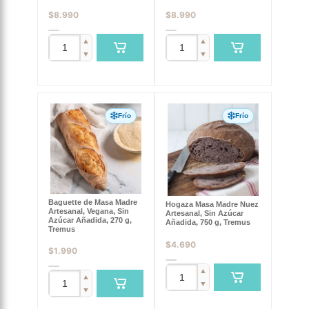
$
8.990
$
8.990
▲
▲
▼
▼
Frío
Frío
Baguette de Masa Madre
Hogaza Masa Madre Nuez
Artesanal, Vegana, Sin
Artesanal, Sin Azúcar
Azúcar Añadida, 270 g,
Añadida, 750 g, Tremus
Tremus
$
4.690
$
1.990
▲
▲
▼
▼