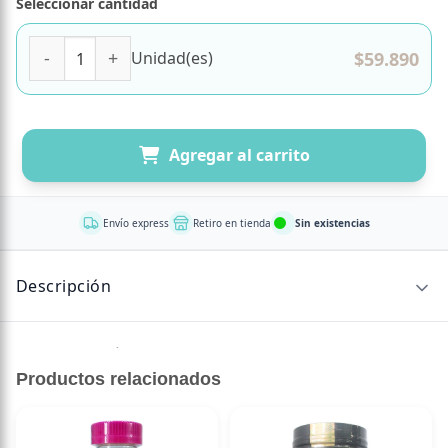
Seleccionar cantidad
(D) Proteina Iso Whey Zero Lactosa con Glutamina Sin Glut
$
59.890
Unidad(es)
Agregar al carrito
Envío express
Retiro en tienda
Sin existencias
Descripción
Sin descripción disponible.
Productos relacionados