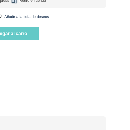
press
Retiro en tienda
Añadir a la lista de deseos
00 grs Marca Manare cantidad
egar al carro