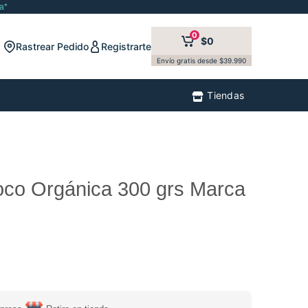
a*
0
$0
Rastrear Pedido
Registrarte
Envío gratis desde $39.990
Tiendas
oco Orgánica 300 grs Marca