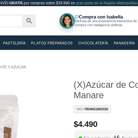
NVÍO
GRATIS
por compras sobre $39.990 en
gran parte de la Región Metropolitan
PASTELERÍA
PLATOS PREPARADOS
CHOCOLATERÍA
PANADERÍA
NTE Y AZUCAR
(X)Azúcar de C
Manare
Añadir
a la
lista de
SKU:
7804651860326
deseos
$
4.490