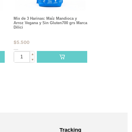
Mix de 3 Harinas: Maíz Mandioca y
Arroz Vegana y Sin Gluten700 grs Marca
Dilici
$
5.500
▲
▼
Tracking