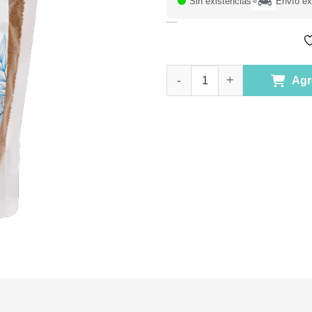
Sin existencias
Envío ex
(X)Azúcar de Coco Orgánica 3
Agr