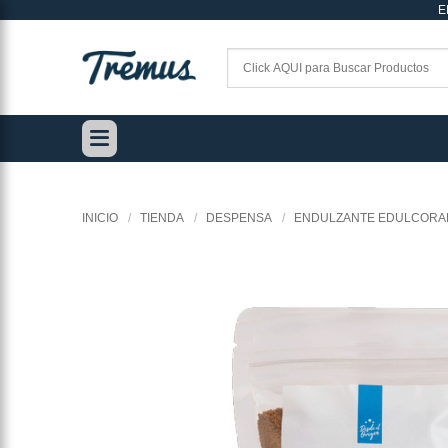
E
Saltar
al
contenido
INICIO
/
TIENDA
/
DESPENSA
/
ENDULZANTE EDULCORA