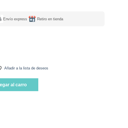
Envío express
Retiro en tienda
a, 1500 g, Tremus cantidad
Añadir a la lista de deseos
a, 1500 g, Tremus cantidad
egar al carro