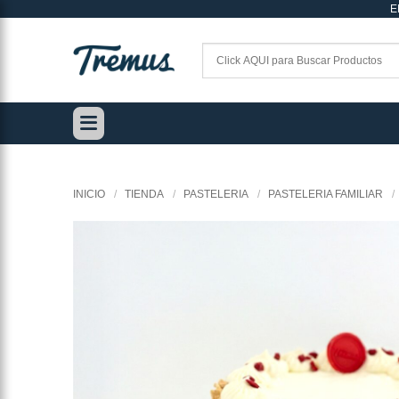
E
Saltar
al
contenido
INICIO
/
TIENDA
/
PASTELERIA
/
PASTELERIA FAMILIAR
/