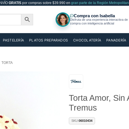
NVÍO
GRATIS
por compras sobre $39.990 en
gran parte de la Región Metropolitan
PASTELERÍA
PLATOS PREPARADOS
CHOCOLATERÍA
PANADERÍA
TORTA
Añadir
Torta Amor, Sin
a la
lista de
Tremus
deseos
SKU:
06010434