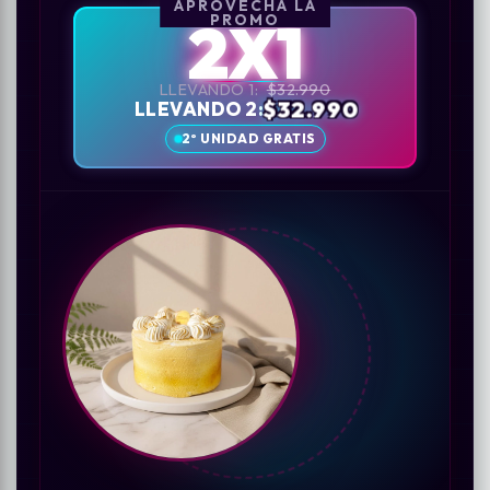
APROVECHA LA
2X1
PROMO
LLEVANDO 1:
$32.990
$32.990
LLEVANDO 2:
2º UNIDAD GRATIS