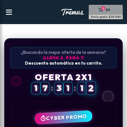
Saltar
0
$0
al
contenido
Envío gratis $39.990
¿Buscando la mejor oferta de la semana?
¡LLEVA 2, PAGA 1!
Descuento automático en tu carrito.
OFERTA 2X1
1
7
:
3
1
:
1
2
CYBER PROMO