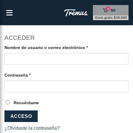
Saltar
0
$0
al
contenido
Envío gratis $39.990
ACCEDER
Obligatorio
Nombre de usuario o correo electrónico
*
Obligatorio
Contraseña
*
Recuérdame
ACCESO
¿Olvidaste la contraseña?