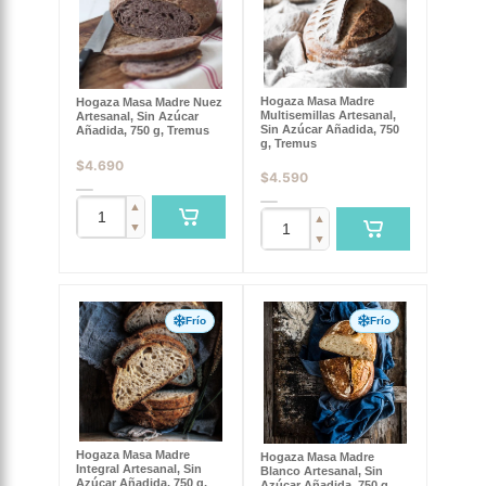
Hogaza Masa Madre
Hogaza Masa Madre Nuez
Multisemillas Artesanal,
Artesanal, Sin Azúcar
Sin Azúcar Añadida, 750
Añadida, 750 g, Tremus
g, Tremus
$
4.690
$
4.590
▲
▲
▼
▼
Frío
Frío
Hogaza Masa Madre
Hogaza Masa Madre
Integral Artesanal, Sin
Blanco Artesanal, Sin
Azúcar Añadida, 750 g,
Azúcar Añadida, 750 g,