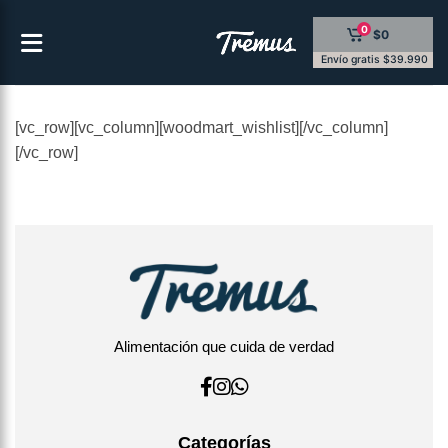
Saltar
0
$0
al
contenido
Envío gratis $39.990
[vc_row][vc_column][woodmart_wishlist][/vc_column]
[/vc_row]
Alimentación que cuida de verdad
Categorías