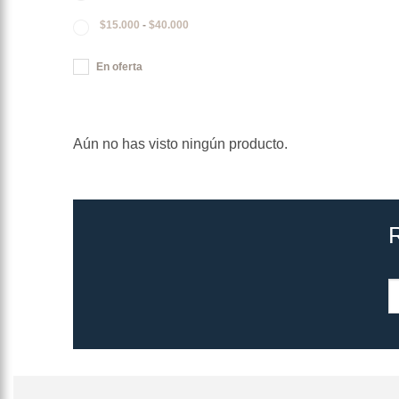
$
15.000
-
$
40.000
En oferta
Aún no has visto ningún producto.