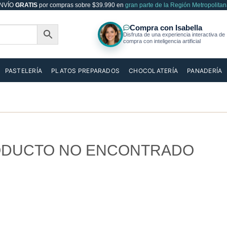
NVÍO
GRATIS
por compras sobre $39.990 en
gran parte de la Región Metropolitan
PASTELERÍA
PLATOS PREPARADOS
CHOCOLATERÍA
PANADERÍA
DUCTO NO ENCONTRADO