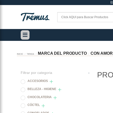
E
Saltar
al
contenido
MARCA DEL PRODUCTO
CON AMOR
INICIO
/
TIENDA
/
/
Filtrar por categoria
-
PRO
ACCESORIOS
BELLEZA - HIGIENE
CHOCOLATERIA
CÓCTEL