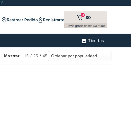
a*
0
$0
Rastrear Pedido
Registrarte
Envío gratis desde $39.990
Tiendas
Mostrar:
15
/
25
/
45