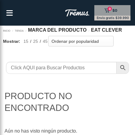
Saltar
0
$0
al
contenido
Envío gratis $39.990
MARCA DEL PRODUCTO
EAT CLEVER
INICIO
/
TIENDA
/
/
Mostrar:
15
/
25
/
45
PRODUCTO NO
ENCONTRADO
Aún no has visto ningún producto.