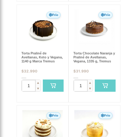
Frío
Frío
Torta Praliné de
Torta Chocolate Naranja y
Avellanas, Keto y Vegana,
Praliné de Avellanas,
1140 g Marca Tremus
Vegana, 1335 g, Tremus
$
32.990
$
31.990
▲
▲
▼
▼
Frío
Frío