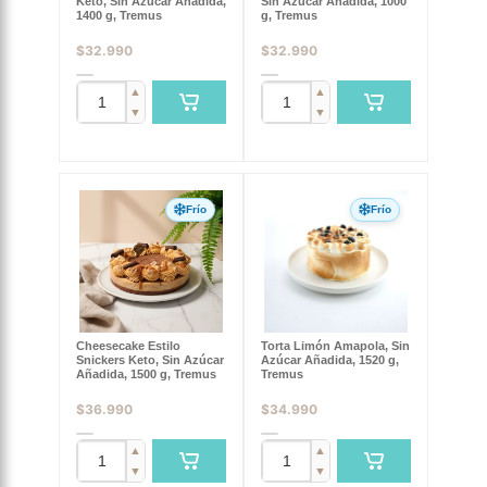
Keto, Sin Azúcar Añadida,
Sin Azúcar Añadida, 1000
1400 g, Tremus
g, Tremus
$
32.990
$
32.990
▲
▲
▼
▼
Frío
Frío
Cheesecake Estilo
Torta Limón Amapola, Sin
Snickers Keto, Sin Azúcar
Azúcar Añadida, 1520 g,
Añadida, 1500 g, Tremus
Tremus
$
36.990
$
34.990
▲
▲
▼
▼