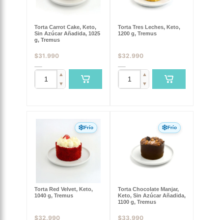
Torta Carrot Cake, Keto,
Torta Tres Leches, Keto,
Sin Azúcar Añadida, 1025
1200 g, Tremus
g, Tremus
$
31.990
$
32.990
▲
▲
▼
▼
Frío
Frío
Torta Red Velvet, Keto,
Torta Chocolate Manjar,
1040 g, Tremus
Keto, Sin Azúcar Añadida,
1100 g, Tremus
$
32.990
$
33.990