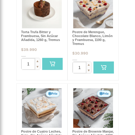
Torta Trufa Bitter y
Postre de Merengue,
Frambuesa, Sin Azúcar
Chocolate Blanco, Limón
Añadida, 1260 g, Tremus
y Frambuesa, 1100 g,
Tremus
$
39.990
$
30.990
▲
▲
▼
▼
Frío
Frío
Postre de Cuatro Leches,
Postre de Brownie Manjar,