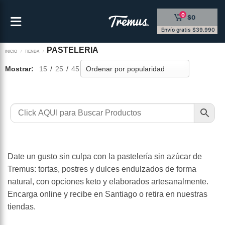
Saltar
0
$0
al
contenido
Envío gratis $39.990
PASTELERIA
INICIO
/
TIENDA
/
Mostrar:
15
/
25
/
45
Date un gusto sin culpa con la pastelería sin azúcar de
Tremus: tortas, postres y dulces endulzados de forma
natural, con opciones keto y elaborados artesanalmente.
Encarga online y recibe en Santiago o retira en nuestras
tiendas.