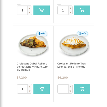
▲
▲
▼
▼
Frío
Frío
Croissant Dubai Relleno
Croissant Relleno Tres
de Pistacho y Knafe, 160
Leches, 155 g, Tremus
gr, Tremus
$
7.200
$
6.200
▲
▲
▼
▼