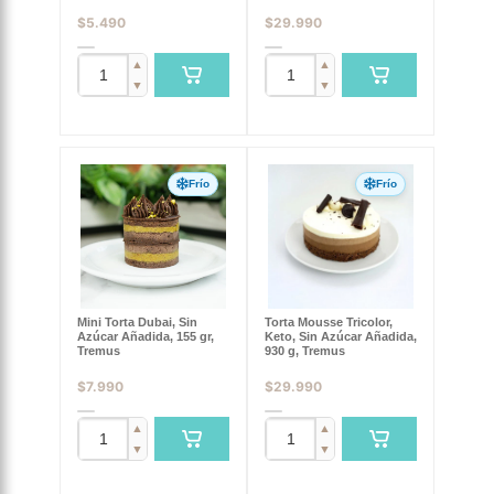
$
5.490
$
29.990
▲
▲
▼
▼
Frío
Frío
Mini Torta Dubai, Sin
Torta Mousse Tricolor,
Azúcar Añadida, 155 gr,
Keto, Sin Azúcar Añadida,
Tremus
930 g, Tremus
$
7.990
$
29.990
▲
▲
▼
▼