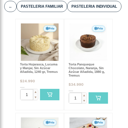
←
PASTELERIA FAMILIAR
PASTELERIA INDIVIDUAL
Frío
Frío
Torta Hojarasca, Lucuma
Torta Panqueque
y Manjar, Sin Azúcar
Chocolate, Naranja, Sin
Añadida, 1240 gr, Tremus
Azúcar Añadida, 1880 g,
Tremus
$
24.990
$
34.990
▲
▲
▼
▼
Frío
Frío