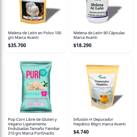
Consumo recomendado:
Masticar 1 tableta según sea
necesario.
Presentación:
Frasco con 120 comprimidos masticables.
Melena de León en Polvo 100
Melena de León 90 Cápsulas
grs Marca Avanti
Marca Avanti
Mantén a mano el alivio rápido y delicioso de DIMS
$
35.700
$
18.290
Antiácido masticable, para un bienestar inmediato.
Pop Corn Libre de Gluten y
Infusión H Depurador
Vegano Ligeramente
Hepático 80grs marca Avanti
Endulzadas Tamaño Familiar
$
4.740
210 grs Marca PuriSnacks