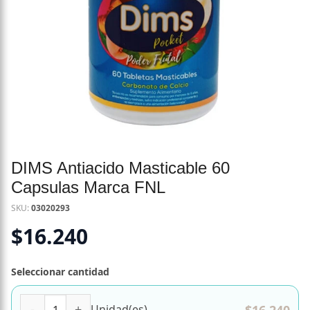
DIMS Antiacido Masticable 60
Capsulas Marca FNL
SKU:
03020293
$
16.240
Seleccionar cantidad
DIMS Antiacido Masticable 60 Capsulas Marca FNL cantida
$
16.240
Unidad(es)