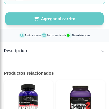
Agregar al carrito
Envío express
Retiro en tienda
Sin existencias
Descripción
CONTENIDO NETO
Productos relacionados
200 capsulasAminoácidos escencial condicional, es
precursor de óxido nítrico beneficiando la circulación
sanguínea. Tambien favorece la contración y relajación
muscular.
Ingredientes: L-Arginina, dióxido de silicio, HPMC de la
cápsula, agua.