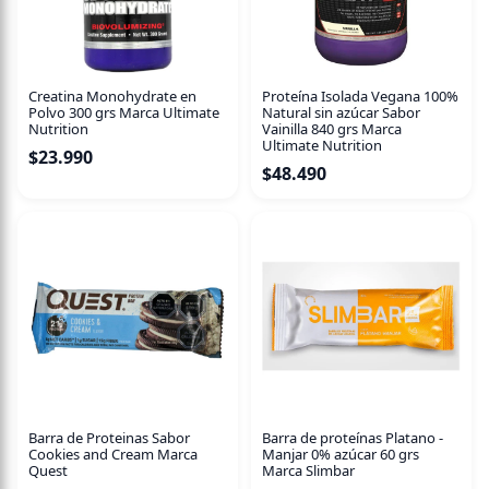
Porción de consumo habitual
1 cápsula al día con un vaso de agua.
Creatina Monohydrate en
Proteína Isolada Vegana 100%
Polvo 300 grs Marca Ultimate
Natural sin azúcar Sabor
Aporta 650 mg de L-Arginina por porción.
Nutrition
Vainilla 840 grs Marca
Ultimate Nutrition
$
23.990
$
48.490
Barra de Proteinas Sabor
Barra de proteínas Platano -
Cookies and Cream Marca
Manjar 0% azúcar 60 grs
Quest
Marca Slimbar