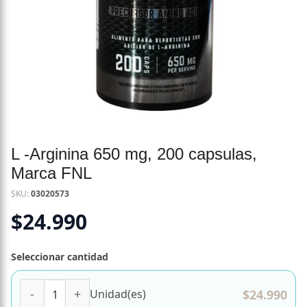
L -Arginina 650 mg, 200 capsulas,
Marca FNL
SKU:
03020573
$
24.990
Seleccionar cantidad
L -Arginina 650 mg, 200 capsulas, Marca FNL cantidad
$
24.990
Unidad(es)