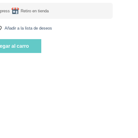
press
Retiro en tienda
Añadir a la lista de deseos
cial 500 mg Vegano 60 capsulas vegetales marca Ortomolecular c
egar al carro