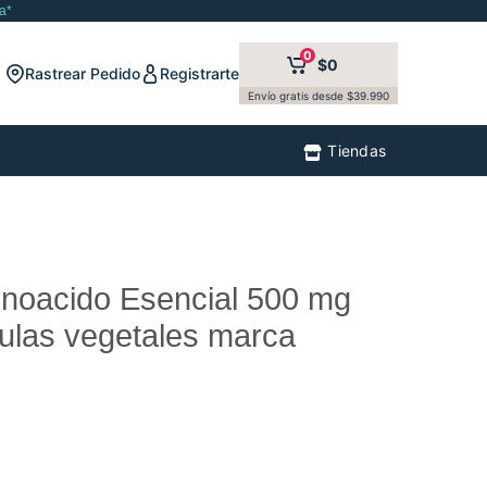
a*
0
$0
Rastrear Pedido
Registrarte
Envío gratis desde $39.990
Tiendas
inoacido Esencial 500 mg
ulas vegetales marca