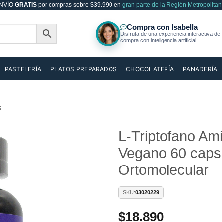
NVÍO
GRATIS
por compras sobre $39.990 en
gran parte de la Región Metropolitan
PASTELERÍA
PLATOS PREPARADOS
CHOCOLATERÍA
PANADERÍA
S
L-Triptofano Am
Vegano 60 caps
Añadir
a la
Ortomolecular
lista de
deseos
SKU:
03020229
$
18.890