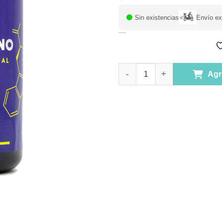
Sin existencias
Envío ex
L-Triptofano Aminoacido Esen
Agr