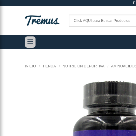
E
Saltar
al
contenido
INICIO
/
TIENDA
/
NUTRICIÓN DEPORTIVA
/
AMINOACIDO