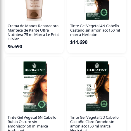
Excelente compatibilidad con la piel de los bebés,
clínicamente probado
0 % parabenos, siliconas, parafinas y fenoxietanol
Crema de Manos Reparadora
Tinte Gel Vegetal 4N Cabello
98 % ingredientes de origen natural (según norma ISO
Manteca de Karité Ultra
Castaño sin amoniaco150 ml
16128)
Nutritiva 75 ml Marca Le Petit
marca Herbatint
Olivier
Contiene aceite nutritivo de almendras dulces, aceite de
$
14.690
oliva orgánico y aceite de girasol.
$
6.690
Biodegradable
Tinte Gel Vegetal 6N Cabello
Tinte Gel Vegetal 5D Cabello
Rubio Oscuro sin
Castaño Claro Dorado sin
amoniaco150 ml marca
amoniaco150 ml marca
Herbatint
Herbatint