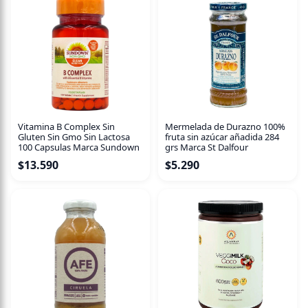
con masa sablée, rellena de bizcocho red velvet, gel de
frambuesa, y centro de frosting de mantequilla clásica y
crema de chocolate blanco. Decorada con chocolate
amargo, endulzada con alulosa, con producción artesanal.
¡Disfruta de esta combinación especial de tradición y
sabor en cada bocado!
Vitamina B Complex Sin
Mermelada de Durazno 100%
Gluten Sin Gmo Sin Lactosa
fruta sin azúcar añadida 284
100 Capsulas Marca Sundown
grs Marca St Dalfour
$
13.590
$
5.290