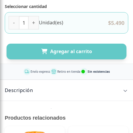
Seleccionar cantidad
(D) Armonía Red Velvet. sin Azúcar. Tremus cantidad
$
5.490
Unidad(es)
Agregar al carrito
Envío express
Retiro en tienda
Sin existencias
Descripción
Prueba nuestra Porción Individual de Tarta Red Velvet, un
postre que combina texturas y sabores únicos.
Productos relacionados
Inspirada en la pastelería francesa, esta tarta se elabora