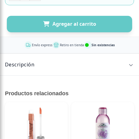
Agregar al carrito
Envío express
Retiro en tienda
Sin existencias
Descripción
Especialmente diseñado para pieles normales a secas,
formulado con aceite de almendras dulces rico en
Productos relacionados
vitaminas y gel de aloe vera, hidrata suavemente la piel y
deja una delicada fragancia de almendra floreciente.