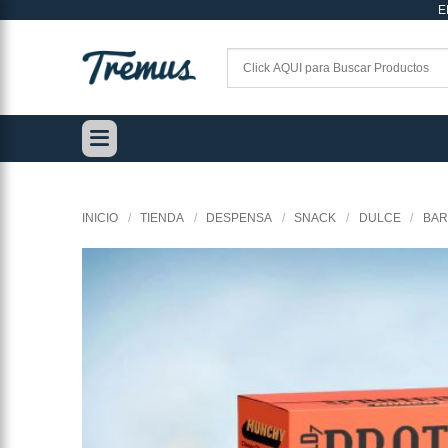
E
Saltar
al
contenido
INICIO
/
TIENDA
/
DESPENSA
/
SNACK
/
DULCE
/
BAR