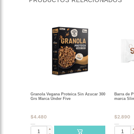
Granola Vegana Proteica Sin Azucar 300
Barra de P
Grs Marca Under Five
marca Sli
$
4.480
$
2.890
▲