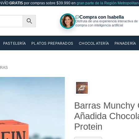
NVÍO
GRATIS
por compras sobre $39.990 en
gran parte de la Región Metropolitan
PASTELERÍA
PLATOS PREPARADOS
CHOCOLATERÍA
PANADERÍA
RAS
Añadir
Barras Munchy C
a la
lista de
Añadida Chocola
deseos
Protein