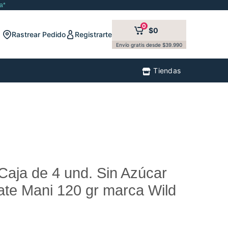
a*
0
$0
Rastrear Pedido
Registrarte
Envío gratis desde $39.990
Tiendas
aja de 4 und. Sin Azúcar
te Mani 120 gr marca Wild