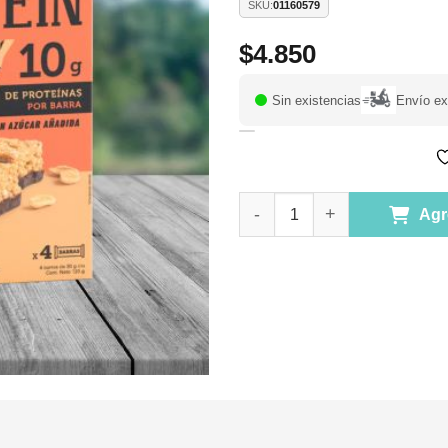
SKU:
01160579
$
4.850
Sin existencias
Envío ex
Barras Munchy Caja de 4 und. 
Agr