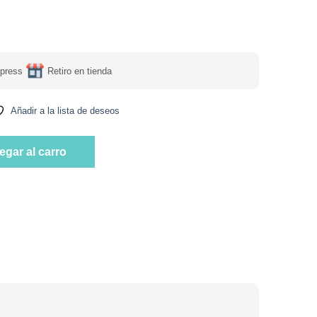
press
Retiro en tienda
Añadir a la lista de deseos
Sin Azúcar Añadida Chocolate Mani 120 gr marca Wild Protein ca
egar al carro