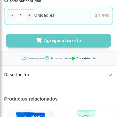
Seleccionar cantidad
BISCUIT CHIPS CHOCOLATE Sin Azúcar VEGANO 145 grs mar
$
1.990
Unidad(es)
Agregar al carrito
Envío express
Retiro en tienda
Sin existencias
Descripción
Todos amamos los chips de verdadero chocolate, además
estos biscuits son bajos en sodio y sólo tienen 116 calorías
Productos relacionados
por porción. Así, es imposible no enamorarse de ellos!