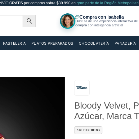
NVÍO
GRATIS
por compras sobre $39.990 en
gran parte de la Región Metropolitan
PASTELERÍA
PLATOS PREPARADOS
CHOCOLATERÍA
PANADERÍA
Añadir
Bloody Velvet, 
a la
lista de
Azúcar, Marca 
deseos
SKU:
06010183