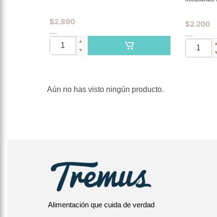
$
2.890
$
2.200
▲
▼
Aún no has visto ningún producto.
Alimentación que cuida de verdad