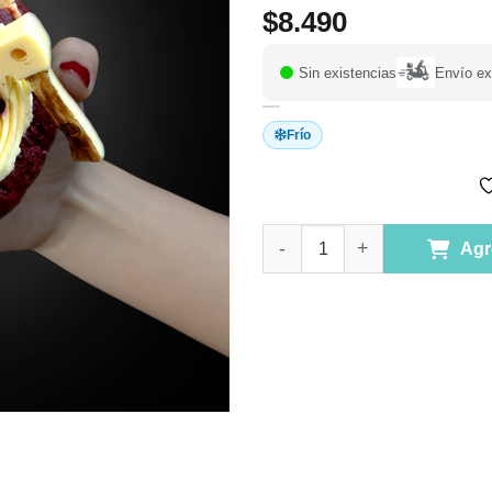
$
8.490
Sin existencias
Envío ex
Frío
Bloody Velvet, Pack de 2 unid
Agr