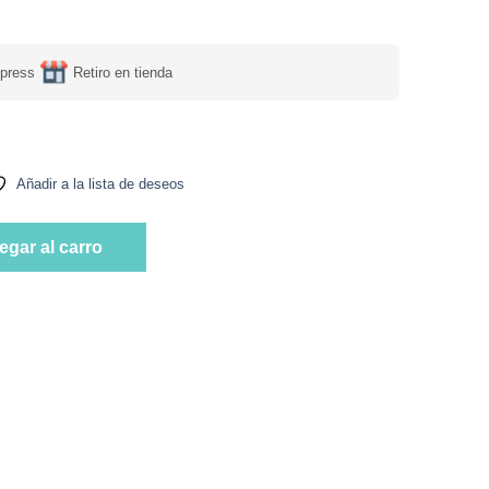
press
Retiro en tienda
Añadir a la lista de deseos
ades, Sin Azúcar, Marca Tremus cantidad
egar al carro