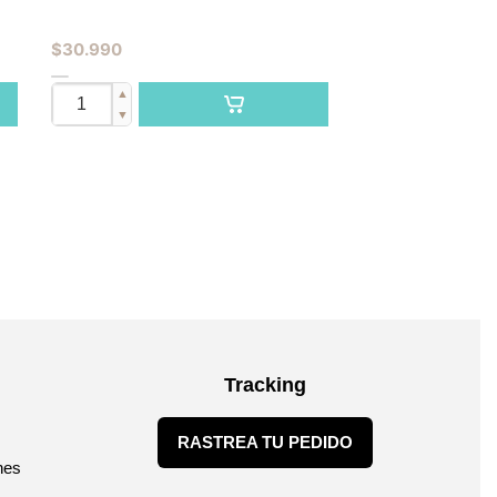
$
30.990
▲
▼
Tracking
RASTREA TU PEDIDO
nes