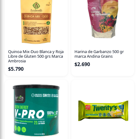
· 4,6 grs de fibra por porción.
· 4,3 grs de carbohidratos netos por porción.
Libre de sellos - Sin azúcar añadida
Quinoa Mix-Duo Blanca y Roja
Harina de Garbanzo 500 gr
Libre de Gluten 500 grs Marca
marca Andina Grains
Ambrosia
$
2.690
$
5.790