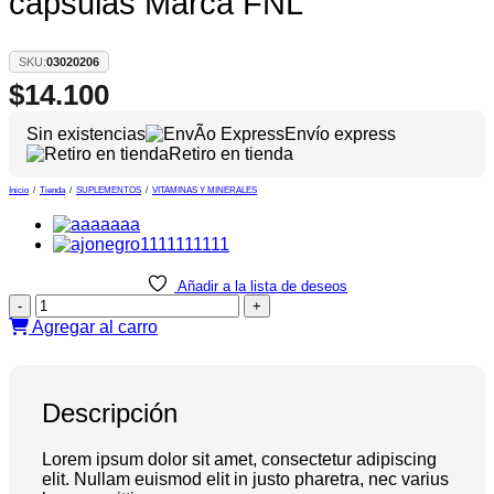
cápsulas Marca FNL
SKU:
03020206
$
14.100
Sin existencias
Envío express
Retiro en tienda
Inicio
/
Tienda
/
SUPLEMENTOS
/
VITAMINAS Y MINERALES
Añadir a la lista de deseos
Cloruro
de
Agregar al carro
Magnesio
210
cápsulas
Marca
Descripción
FNL
cantidad
Lorem ipsum dolor sit amet, consectetur adipiscing
elit. Nullam euismod elit in justo pharetra, nec varius