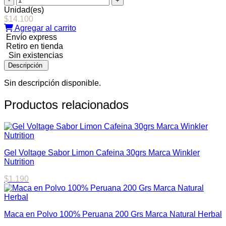
de
Unidad(es)
Magnesio
$
14.100
210
Agregar al carrito
cápsulas
Envío express
Marca
Retiro en tienda
FNL
Sin existencias
cantidad
Descripción
Sin descripción disponible.
Productos relacionados
Gel Voltage Sabor Limon Cafeina 30grs Marca Winkler
Nutrition
$
1.190
Maca en Polvo 100% Peruana 200 Grs Marca Natural Herbal