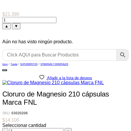
$
21.390
▲
▼
Aún no has visto ningún producto.
Inicio
/
Tienda
/
SUPLEMENTOS
/
VITAMINAS Y MINERALES
Añadir a la lista de deseos
Cloruro de Magnesio 210 cápsulas
Marca FNL
SKU:
03020206
$
14.100
Seleccionar cantidad
Cloruro