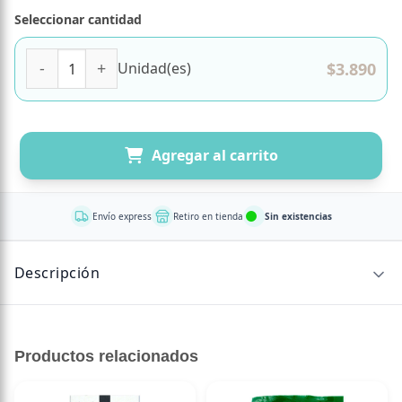
Seleccionar cantidad
(D)Helado Keto Sabor Vainilla 120 ml Marca El Taller canti
$
3.890
Unidad(es)
Agregar al carrito
Envío express
Retiro en tienda
Sin existencias
Descripción
Si quieres disfrutar de un helado cremoso, te
recomendamos dejarlo unos minutos fuera del freezer
Productos relacionados
antes de consumirlo.