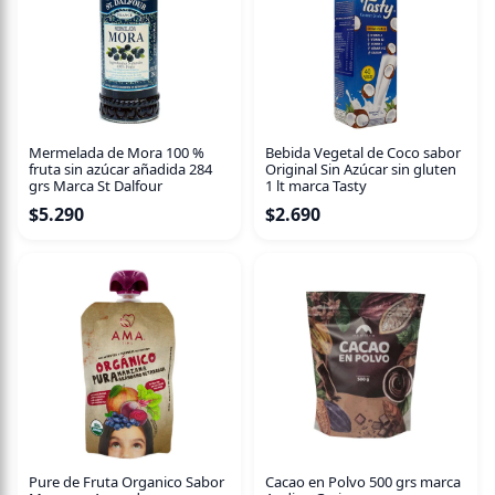
Características del producto:
Formato: 500 ml por botella
6000 mg de L-carnitina por porción (16 ml)
Sabor refrescante
Rápida absorción gracias a su formato líquido
Mermelada de Mora 100 %
Bebida Vegetal de Coco sabor
fruta sin azúcar añadida 284
Original Sin Azúcar sin gluten
Sin azúcar
grs Marca St Dalfour
1 lt marca Tasty
$
5.290
$
2.690
Pure de Fruta Organico Sabor
Cacao en Polvo 500 grs marca