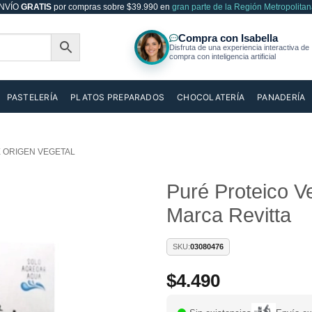
NVÍO
GRATIS
por compras sobre $39.990 en
gran parte de la Región Metropolitan
PASTELERÍA
PLATOS PREPARADOS
CHOCOLATERÍA
PANADERÍA
 ORIGEN VEGETAL
Puré Proteico V
Marca Revitta
Añadir
a la
lista de
SKU:
03080476
deseos
$
4.490