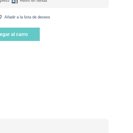
press
Retiro en tienda
Añadir a la lista de deseos
ulette 250 gr Marca Revitta cantidad
egar al carro