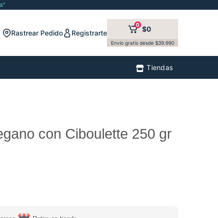
a*
0
$0
Rastrear Pedido
Registrarte
Envío gratis desde $39.990
Tiendas
egano con Ciboulette 250 gr