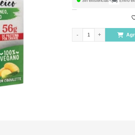
Sin existencias
Envío ex
Puré Proteico Vegano con Cibo
Agr