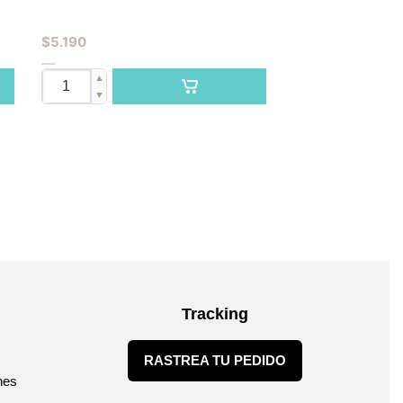
$
5.190
▲
▼
Tracking
RASTREA TU PEDIDO
nes