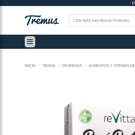
E
Saltar
al
contenido
INICIO
/
TIENDA
/
DESPENSA
/
ALIMENTOS Y CREMAS DE