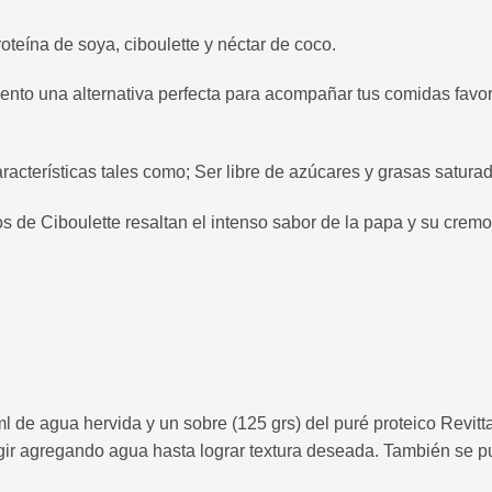
teína de soya, ciboulette y néctar de coco.
imento una alternativa perfecta para acompañar tus comidas favo
aracterísticas tales como; Ser libre de azúcares y grasas satura
os de Ciboulette resaltan el intenso sabor de la papa y su cremo
l de agua hervida y un sobre (125 grs) del puré proteico Revi
egir agregando agua hasta lograr textura deseada. También se 