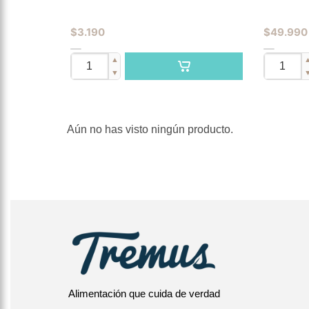
$
3.190
$
49.990
▲
▼
Aún no has visto ningún producto.
Alimentación que cuida de verdad