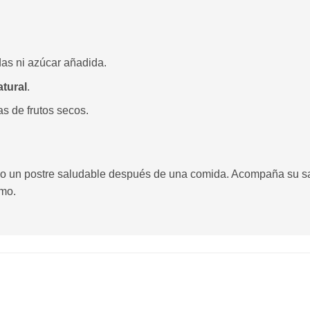
das ni azúcar añadida.
atural
.
s de frutos secos.
o un postre saludable después de una comida. Acompaña su sab
umo.