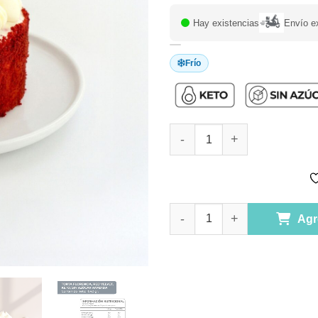
Hay existencias
Envío e
Frío
Torta Red Velvet, Keto, 1040 g
Torta Red Velvet, Keto, 1040 g
Agr