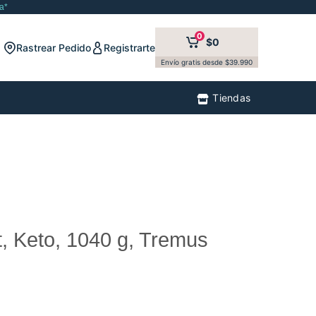
a*
0
$0
Rastrear Pedido
Registrarte
Envío gratis desde $39.990
Tiendas
t, Keto, 1040 g, Tremus