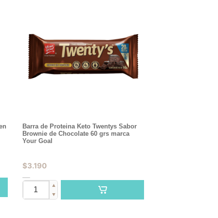
en
Barra de Proteina Keto Twentys Sabor
Brownie de Chocolate 60 grs marca
Your Goal
$
3.190
▲
▼