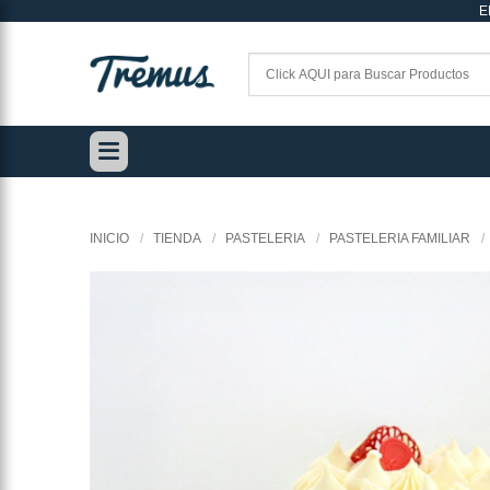
E
Saltar
al
contenido
INICIO
/
TIENDA
/
PASTELERIA
/
PASTELERIA FAMILIAR
/