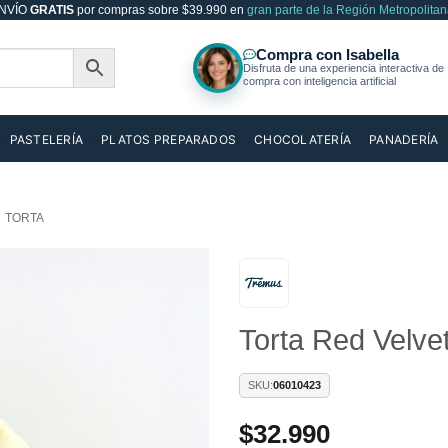
NVÍO
GRATIS
por compras sobre $39.990 en
gran parte de la Región Metropolitan
PASTELERÍA
PLATOS PREPARADOS
CHOCOLATERÍA
PANADERÍA
TORTA
Añadir
Torta Red Velve
a la
lista de
deseos
SKU:
06010423
$
32.990