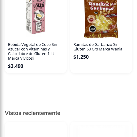
Sugerencias de consumo
Perfecta para celebraciones, cumpleaños o como postre
especial. Disfrútala acompañada de café o té para realzar
el sabor de la nuez y el manjar vegetal. Mantener
refrigerada hasta su consumo.
Bebida Vegetal de Coco Sin
Ramitas de Garbanzo Sin
Azucar con Vitaminas y
Gluten 50 Grs Marca Wania
CalcioLibre de Gluten 1 Lt
$
1.250
Marca Vivicosi
$
3.490
Vistos recientemente