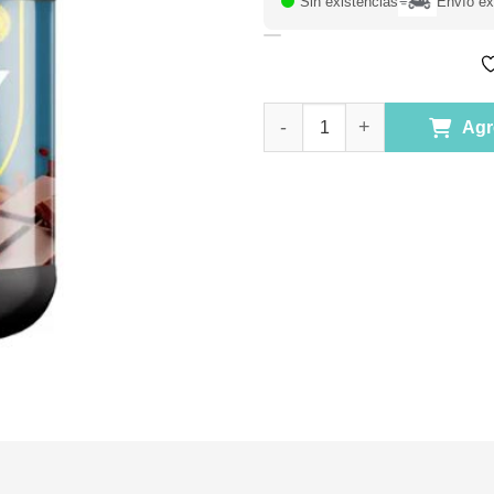
Sin existencias
Envío ex
Whey Protein 100% Amino Sabo
Agr