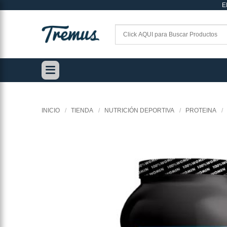
E
Saltar
al
contenido
INICIO
/
TIENDA
/
NUTRICIÓN DEPORTIVA
/
PROTEINA
/