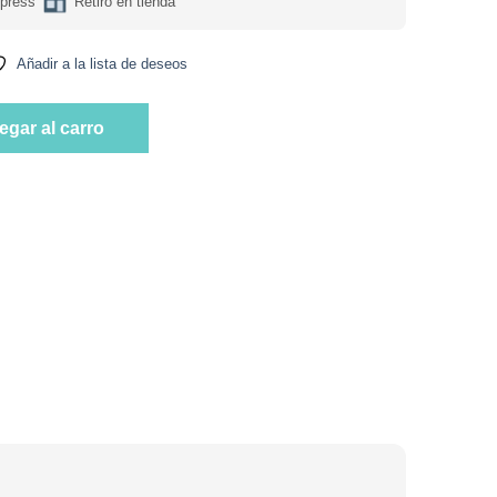
press
Retiro en tienda
Añadir a la lista de deseos
r Chocolate 2 Lb Marca Foodtech cantidad
egar al carro