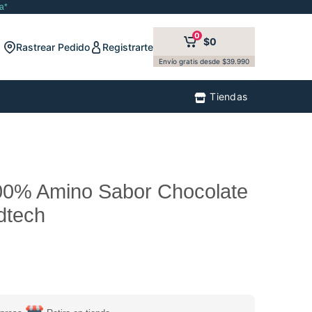
a*
0
$0
Rastrear Pedido
Registrarte
Envío gratis desde $39.990
Tiendas
00% Amino Sabor Chocolate
dtech