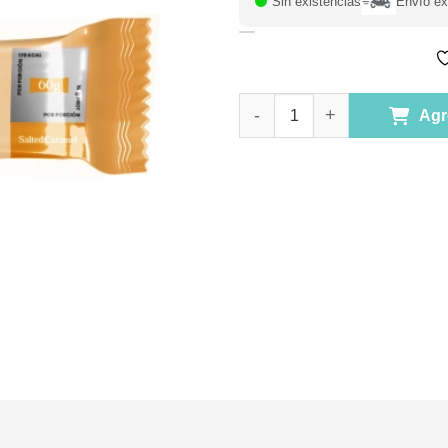
Sin existencias
Envío ex
Barra Proteina Whey Salted Ca
Agr