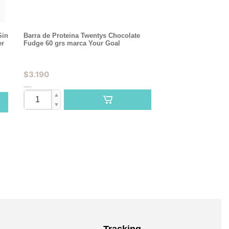
Sin
Barra de Proteina Twentys Chocolate
er
Fudge 60 grs marca Your Goal
$
3.190
▲
▼
Tracking