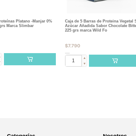
roteínas Platano -Manjar 0%
Caja de 5 Barras de Proteina Vegetal 
grs Marca Slimbar
Azúcar Añadida Sabor Chocolate Bitt
225 grs marca Wild Fo
$
7.790
▲
▲
▼
▼
Categorías
Nosotros