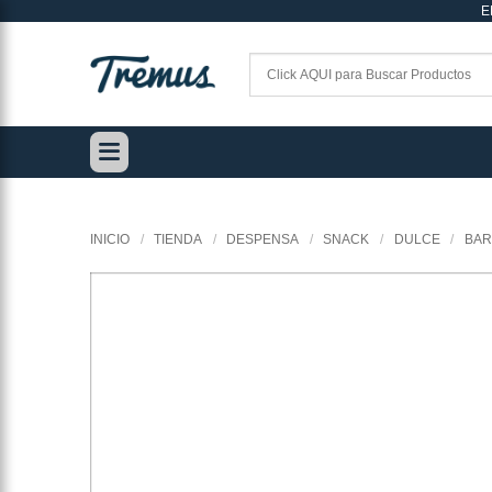
E
Saltar
al
contenido
INICIO
/
TIENDA
/
DESPENSA
/
SNACK
/
DULCE
/
BAR