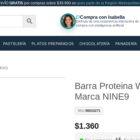
NVÍO
GRATIS
por compras sobre $39.990 en
gran parte de la Región Metropolitan
PASTELERÍA
PLATOS PREPARADOS
CHOCOLATERÍA
PANADERÍA
RAS
Barra Proteina 
Marca NINE9
Añadir
a la
lista de
SKU:
06010271
deseos
$
1.360