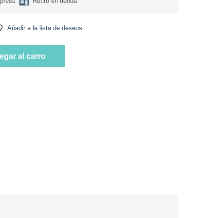
press
Retiro en tienda
Añadir a la lista de deseos
ramel 60 Gr. Marca NINE9 cantidad
egar al carro