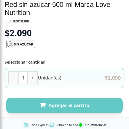
Red sin azucar 500 ml Marca Love
Nutrition
SKU:
02010388
$
2.090
Seleccionar cantidad
Bebida Isotonica + Proteina 10 gr Pure Red sin azucar 500
$
2.090
Unidad(es)
Agregar al carrito
Envío express
Retiro en tienda
Sin existencias