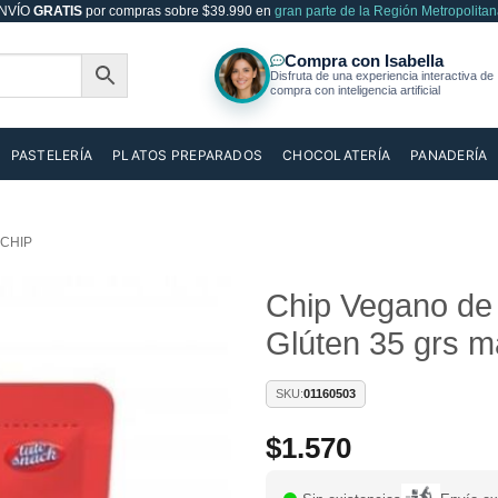
NVÍO
GRATIS
por compras sobre $39.990 en
gran parte de la Región Metropolitan
PASTELERÍA
PLATOS PREPARADOS
CHOCOLATERÍA
PANADERÍA
CHIP
Chip Vegano de 
Glúten 35 grs m
Añadir
a la
lista de
SKU:
01160503
deseos
$
1.570