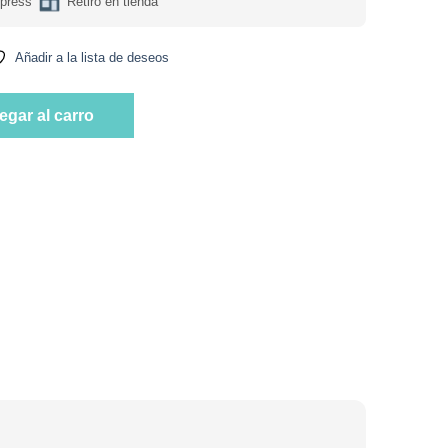
press
Retiro en tienda
Añadir a la lista de deseos
Jalapeño Sin Glúten 35 grs marca Tuto Snack cantidad
egar al carro