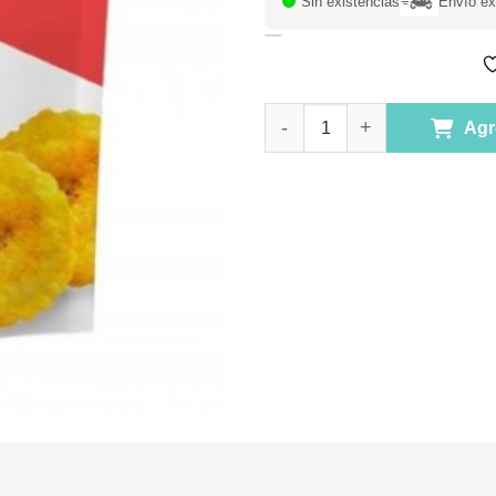
Sin existencias
Envío ex
Chip Vegano de Plátano sabor 
Agr