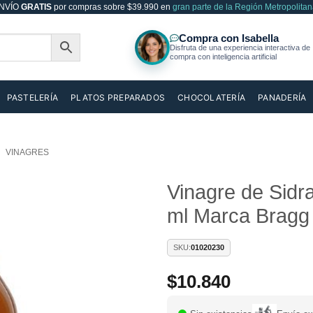
NVÍO
GRATIS
por compras sobre $39.990 en
gran parte de la Región Metropolitan
PASTELERÍA
PLATOS PREPARADOS
CHOCOLATERÍA
PANADERÍA
VINAGRES
Vinagre de Sid
ml Marca Bragg
Añadir
a la
lista de
SKU:
01020230
deseos
$
10.840