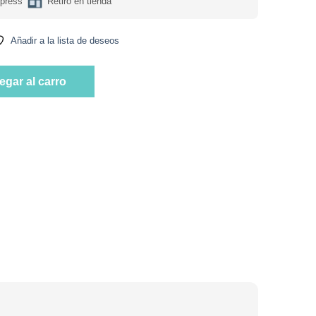
press
Retiro en tienda
Añadir a la lista de deseos
Orgánico 946 ml Marca Bragg cantidad
egar al carro