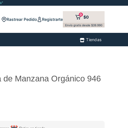
a*
0
$0
Rastrear Pedido
Registrarte
Envío gratis desde $39.990
Tiendas
ra de Manzana Orgánico 946