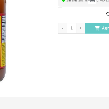
Sin existencias
Envío ex
Vinagre de Sidra de Manzana 
Agr