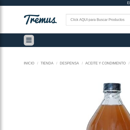
E
Saltar
al
contenido
INICIO
/
TIENDA
/
DESPENSA
/
ACEITE Y CONDIMENTO
/