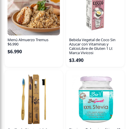
Contenido neto:
2 unidades.
No te quedes sin tu Choco Monster y vive un Halloween
lleno de sabor, sin azúcar y con todo el estilo Tremus. ¡Es
el antojo perfecto para tu noche de brujas!
Menú Almuerzo Tremus
Bebida Vegetal de Coco Sin
$6.990
Azucar con Vitaminas y
CalcioLibre de Gluten 1 Lt
$
6.990
Marca Vivicosi
$
3.490