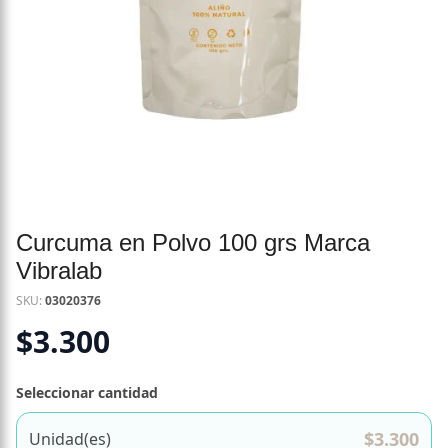
Curcuma en Polvo 100 grs Marca
Vibralab
SKU:
03020376
$
3.300
Seleccionar cantidad
$
3.300
Unidad(es)