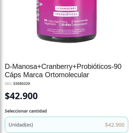
D-Manosa+Cranberry+Probióticos-90
Cáps Marca Ortomolecular
SKU:
03080329
$
42.900
Seleccionar cantidad
$
42.900
Unidad(es)